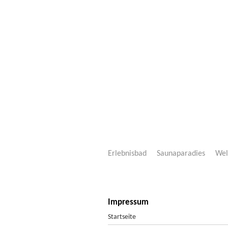
Erlebnisbad
Saunaparadies
Wel
Mariba Freizeitwelt Neustadt
>
Impressum
Impressum
Startseite