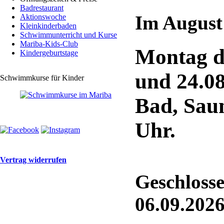
Badrestaurant
Im August
Aktionswoche
Kleinkinderbaden
Schwimmunterricht und Kurse
Mariba-Kids-Club
Montag de
Kindergeburtstage
und 24.0
Schwimmkurse für Kinder
Bad, Saun
Uhr.
Vertrag widerrufen
Geschlosse
06.09.202