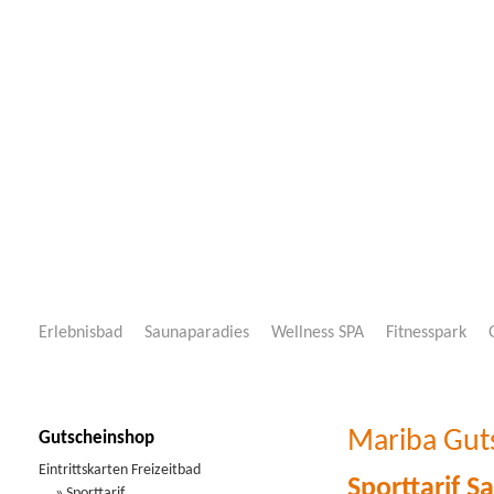
Erlebnisbad
Saunaparadies
Wellness SPA
Fitnesspark
Mariba Freizeitwelt Neustadt
>
Produktdetails Sauna
Mariba Gut
Gutscheinshop
Eintrittskarten Freizeitbad
Sporttarif S
» Sporttarif