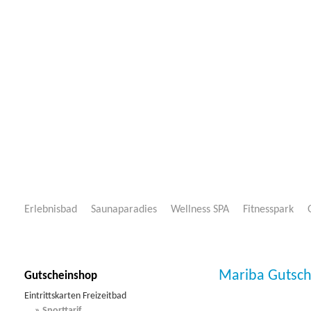
Erlebnisbad
Saunaparadies
Wellness SPA
Fitnesspark
Mariba Freizeitwelt Neustadt
>
Eintrittskarten Freizeitbad
>
» Sporttarif
Mariba Gutsch
Gutscheinshop
Eintrittskarten Freizeitbad
» Sporttarif